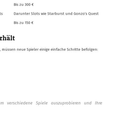
Bis zu 300 €
ts
Darunter Slots wie Starburst und Gonzo’s Quest
Bis zu 150 €
rhält
müssen neue Spieler einige einfache Schritte befolgen:
um verschiedene Spiele auszuprobieren und Ihre