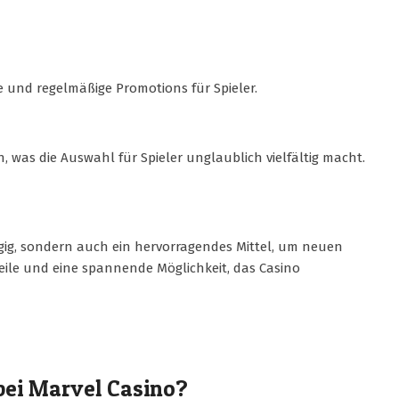
e und regelmäßige Promotions für Spieler.
 was die Auswahl für Spieler unglaublich vielfältig macht.
gig, sondern auch ein hervorragendes Mittel, um neuen
rteile und eine spannende Möglichkeit, das Casino
bei Marvel Casino?