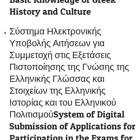
History and Culture
Σύστημα Ηλεκτρονικής
Υποβολής Αιτήσεων για
Συμμετοχή στις Εξετάσεις
Πιστοποίησης της Γνώσης της
Ελληνικής Γλώσσας και
Στοιχείων της Ελληνικής
Ιστορίας και του Ελληνικού
ΠολιτισμούSystem of Digital
Submission of Applications for
Participation in the Exams for