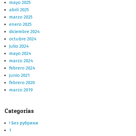
mayo 2025
abril 2025
marzo 2025
enero 2025
diciembre 2024
octubre 2024
julio 2024
mayo 2024
marzo 2024
febrero 2024
junio 2021
febrero 2020
marzo 2019
Categorías
! Без рубрики
1