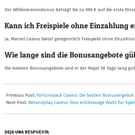
Der Willkommensbonus beträgt bis zu 300 € auf die erste Einz
Kann ich Freispiele ohne Einzahlung 
Ja, Marvel Casino bietet gelegentlich Freispiele ohne Einzahlu
Wie lange sind die Bonusangebote gül
Die meisten Bonusangebote sind in der Regel 30 Tage lang gült
2026-
07-
Previous Post:
FortuneJack Casino: Die besten Bonusangebot
08
Next Post:
Betandplay Casino: Eine erstklassige Wahl für Spie
DEJA UNA RESPUESTA