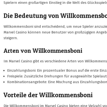
Spielern einen großartigen Einstieg in die Welt des Glücksspiels
Die Bedeutung von Willkommensb
Willkommensboni sind entscheidend, um neue Spieler anzuziehe
Marvel Casino können neue Benutzer von großzügigen Angebot
steigern.
Arten von Willkommensboni
Im Marvel Casino gibt es verschiedene Arten von Willkommen
Einzahlungsboni: Ein prozentualer Bonus auf die erste Ein
Freispiele: Zusätzliche Drehungen für ausgewählte Spielau
Kombinationsangebote: Eine Mischung aus Einzahlungsbonu
Vorteile der Willkommensboni
Die Willkommensboni im Marvel Casino bieten eine Vielzahl von