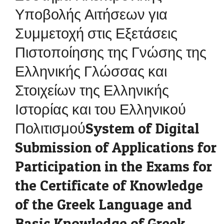
Υποβολής Αιτήσεων για
Συμμετοχή στις Εξετάσεις
Πιστοποίησης της Γνώσης της
Ελληνικής Γλώσσας και
Στοιχείων της Ελληνικής
Ιστορίας και του Ελληνικού
ΠολιτισμούSystem of Digital
Submission of Applications for
Participation in the Exams for
the Certificate of Knowledge
of the Greek Language and
Basic Knowledge of Greek