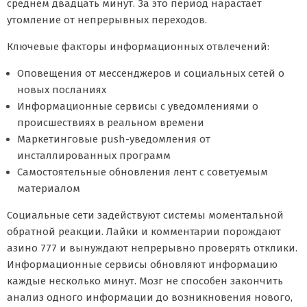
среднем двадцать минут. За это период нарастает
утомление от непрерывных переходов.
Ключевые факторы информационных отвлечений:
Оповещения от мессенджеров и социальных сетей о
новых посланиях
Информационные сервисы с уведомлениями о
происшествиях в реальном времени
Маркетинговые push-уведомления от
инсталлированных программ
Самостоятельные обновления лент с советуемым
материалом
Социальные сети задействуют системы моментальной
обратной реакции. Лайки и комментарии порождают
азино 777 и вынуждают непрерывно проверять отклики.
Информационные сервисы обновляют информацию
каждые несколько минут. Мозг не способен закончить
анализ одного информации до возникновения нового,