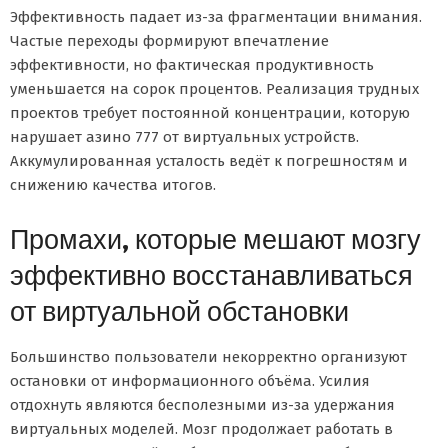
Эффективность падает из-за фрагментации внимания.
Частые переходы формируют впечатление
эффективности, но фактическая продуктивность
уменьшается на сорок процентов. Реализация трудных
проектов требует постоянной концентрации, которую
нарушает азино 777 от виртуальных устройств.
Аккумулированная усталость ведёт к погрешностям и
снижению качества итогов.
Промахи, которые мешают мозгу
эффективно восстанавливаться
от виртуальной обстановки
Большинство пользователи некорректно организуют
остановки от информационного объёма. Усилия
отдохнуть являются бесполезными из-за удержания
виртуальных моделей. Мозг продолжает работать в