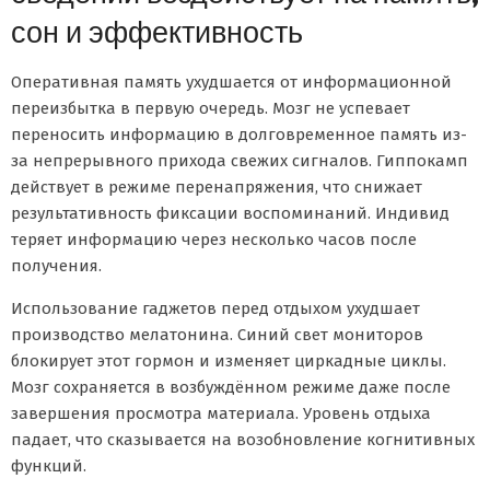
сон и эффективность
Оперативная память ухудшается от информационной
переизбытка в первую очередь. Мозг не успевает
переносить информацию в долговременное память из-
за непрерывного прихода свежих сигналов. Гиппокамп
действует в режиме перенапряжения, что снижает
результативность фиксации воспоминаний. Индивид
теряет информацию через несколько часов после
получения.
Использование гаджетов перед отдыхом ухудшает
производство мелатонина. Синий свет мониторов
блокирует этот гормон и изменяет циркадные циклы.
Мозг сохраняется в возбуждённом режиме даже после
завершения просмотра материала. Уровень отдыха
падает, что сказывается на возобновление когнитивных
функций.