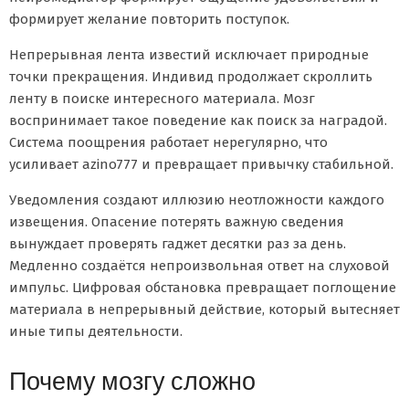
формирует желание повторить поступок.
Непрерывная лента известий исключает природные
точки прекращения. Индивид продолжает скроллить
ленту в поиске интересного материала. Мозг
воспринимает такое поведение как поиск за наградой.
Система поощрения работает нерегулярно, что
усиливает azino777 и превращает привычку стабильной.
Уведомления создают иллюзию неотложности каждого
извещения. Опасение потерять важную сведения
вынуждает проверять гаджет десятки раз за день.
Медленно создаётся непроизвольная ответ на слуховой
импульс. Цифровая обстановка превращает поглощение
материала в непрерывный действие, который вытесняет
иные типы деятельности.
Почему мозгу сложно