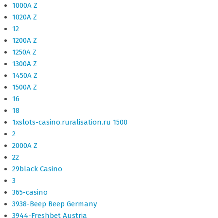
1000A Z
1020A Z
12
1200A Z
1250A Z
1300A Z
1450A Z
1500A Z
16
18
1xslots-casino.ruralisation.ru 1500
2
2000A Z
22
29black Casino
3
365-casino
3938-Beep Beep Germany
3944-Freshbet Austria