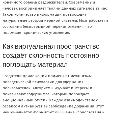
конечного объёма раздражителей. Современный
человек воспринимает тысячи данных сигналов за час.
Такой количество информации превосходит
натуральные ресурсы нервной системы. Мозг работает в
состоянии беспрерывной перенапряжения, что
порождает хроническую утомление.
Как виртуальная пространство
создаёт склонность постоянно
поглощать материал
Создатели приложений применяют механизмы
поведенческой психологии для удержания
пользователей. Алгоритмы изучают интересы и
показывают содержимое, который порождает
эмоциональный отклик. Каждое взаимодействие с
сервисом активирует высвобождение дофамина. Этот
нейромедиатор формирует ощущение удовольствия и