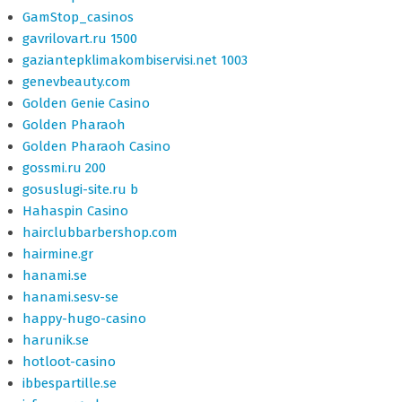
GamStop_casinos
gavrilovart.ru 1500
gaziantepklimakombiservisi.net 1003
genevbeauty.com
Golden Genie Casino
Golden Pharaoh
Golden Pharaoh Casino
gossmi.ru 200
gosuslugi-site.ru b
Hahaspin Casino
hairclubbarbershop.com
hairmine.gr
hanami.se
hanami.sesv-se
happy-hugo-casino
harunik.se
hotloot-casino
ibbespartille.se