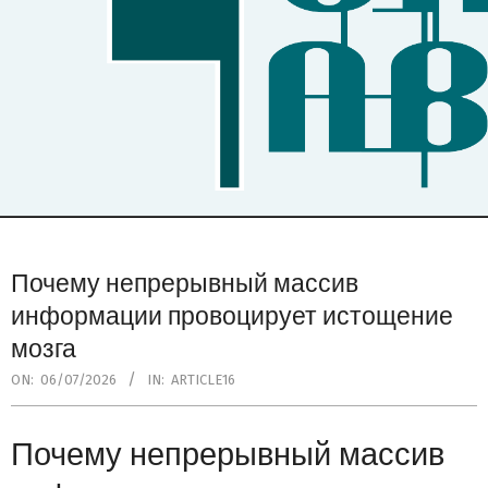
Secondary
Navigation
Почему непрерывный массив
Menu
информации провоцирует истощение
мозга
ON:
06/07/2026
IN:
ARTICLE16
Почему непрерывный массив