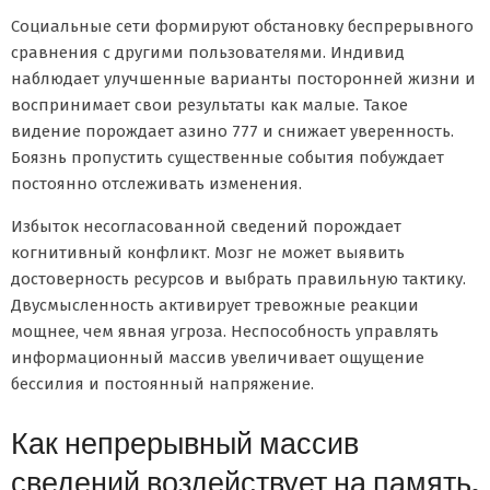
Социальные сети формируют обстановку беспрерывного
сравнения с другими пользователями. Индивид
наблюдает улучшенные варианты посторонней жизни и
воспринимает свои результаты как малые. Такое
видение порождает азино 777 и снижает уверенность.
Боязнь пропустить существенные события побуждает
постоянно отслеживать изменения.
Избыток несогласованной сведений порождает
когнитивный конфликт. Мозг не может выявить
достоверность ресурсов и выбрать правильную тактику.
Двусмысленность активирует тревожные реакции
мощнее, чем явная угроза. Неспособность управлять
информационный массив увеличивает ощущение
бессилия и постоянный напряжение.
Как непрерывный массив
сведений воздействует на память,