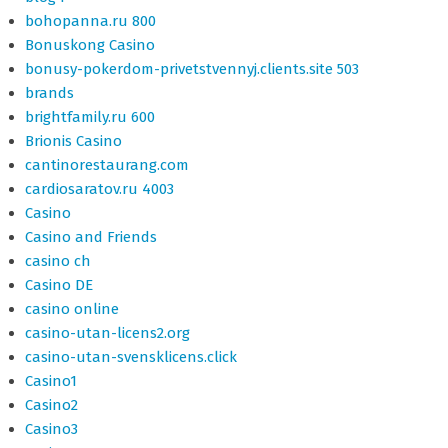
bohopanna.ru 800
Bonuskong Casino
bonusy-pokerdom-privetstvennyj.clients.site 503
brands
brightfamily.ru 600
Brionis Casino
cantinorestaurang.com
cardiosaratov.ru 4003
Casino
Casino and Friends
casino ch
Casino DE
casino online
casino-utan-licens2.org
casino-utan-svensklicens.click
Casino1
Casino2
Casino3