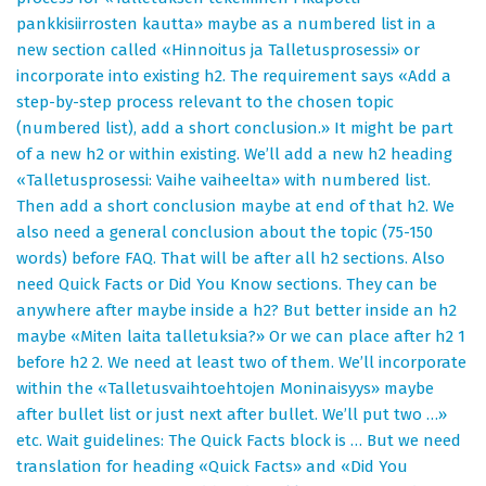
pankkisiirrosten kautta» maybe as a numbered list in a
new section called «Hinnoitus ja Talletusprosessi» or
incorporate into existing h2. The requirement says «Add a
step-by-step process relevant to the chosen topic
(numbered list), add a short conclusion.» It might be part
of a new h2 or within existing. We’ll add a new h2 heading
«Talletusprosessi: Vaihe vaiheelta» with numbered list.
Then add a short conclusion maybe at end of that h2. We
also need a general conclusion about the topic (75-150
words) before FAQ. That will be after all h2 sections. Also
need Quick Facts or Did You Know sections. They can be
anywhere after maybe inside a h2? But better inside an h2
maybe «Miten laita talletuksia?» Or we can place after h2 1
before h2 2. We need at least two of them. We’ll incorporate
within the «Talletusvaihtoehtojen Moninaisyys» maybe
after bullet list or just next after bullet. We’ll put two …»
etc. Wait guidelines: The Quick Facts block is … But we need
translation for heading «Quick Facts» and «Did You