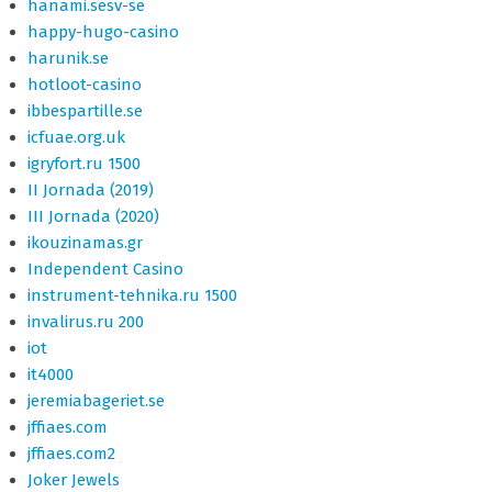
hanami.sesv-se
happy-hugo-casino
harunik.se
hotloot-casino
ibbespartille.se
icfuae.org.uk
igryfort.ru 1500
II Jornada (2019)
III Jornada (2020)
ikouzinamas.gr
Independent Casino
instrument-tehnika.ru 1500
invalirus.ru 200
iot
it4000
jeremiabageriet.se
jffiaes.com
jffiaes.com2
Joker Jewels