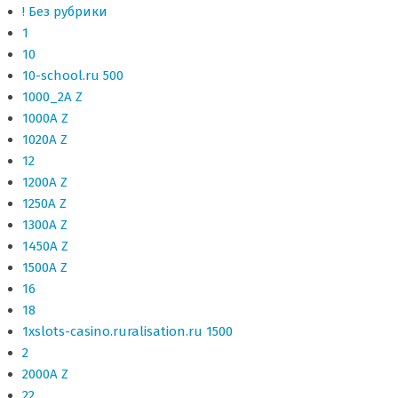
! Без рубрики
1
10
10-school.ru 500
1000_2A Z
1000A Z
1020A Z
12
1200A Z
1250A Z
1300A Z
1450A Z
1500A Z
16
18
1xslots-casino.ruralisation.ru 1500
2
2000A Z
22