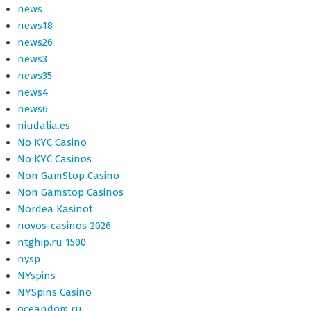
news
news18
news26
news3
news35
news4
news6
niudalia.es
No KYC Casino
No KYC Casinos
Non GamStop Casino
Non Gamstop Casinos
Nordea Kasinot
novos-casinos-2026
ntghip.ru 1500
nysp
NYspins
NYSpins Casino
oceandom.ru