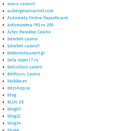
asino-casino1
aubergevalcarroll.com
Automaty Online Paysafecard
avtomaxima-193.ru 200
Aztec Paradise Casino
bdmbet-casino
bdmbet-casino1
bebisrestaurant.gr
bela-lepin77.ru
betcollect-casino
Betfouru Casino
biobike.es
bitzshop.se
blog
BLOG DE
blog07
blog22
blog34
blog4