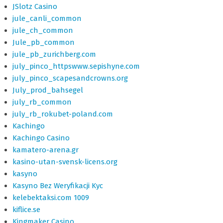
JSlotz Casino
jule_canli_common
jule_ch_common
Jule_pb_common
jule_pb_zurichberg.com
july_pinco_httpswww.sepishyne.com
july_pinco_scapesandcrowns.org
July_prod_bahsegel
july_rb_common
july_rb_rokubet-poland.com
Kachingo
Kachingo Casino
kamatero-arena.gr
kasino-utan-svensk-licens.org
kasyno
Kasyno Bez Weryfikacji Kyc
kelebektaksi.com 1009
kiflice.se
Kingmaker Casino