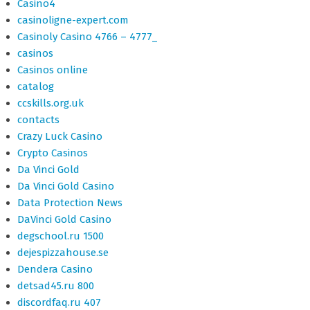
Casino4
casinoligne-expert.com
Casinoly Casino 4766 – 4777_
casinos
Casinos online
catalog
ccskills.org.uk
contacts
Crazy Luck Casino
Crypto Casinos
Da Vinci Gold
Da Vinci Gold Casino
Data Protection News
DaVinci Gold Casino
degschool.ru 1500
dejespizzahouse.se
Dendera Casino
detsad45.ru 800
discordfaq.ru 407