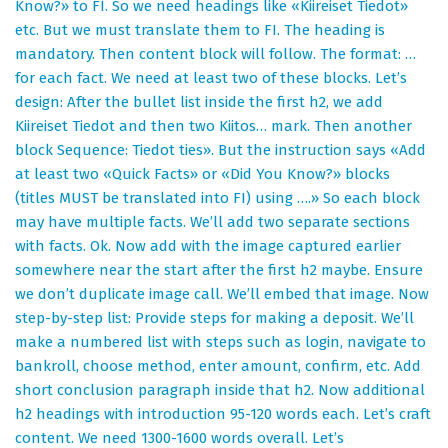
Know?» to FI. So we need headings like «Kiireiset Tiedot»
etc. But we must translate them to FI. The heading is
mandatory. Then content block will follow. The format: …
for each fact. We need at least two of these blocks. Let’s
design: After the bullet list inside the first h2, we add
Kiireiset Tiedot and then two Kiitos… mark. Then another
block Sequence: Tiedot ties». But the instruction says «Add
at least two «Quick Facts» or «Did You Know?» blocks
(titles MUST be translated into FI) using ….» So each block
may have multiple facts. We’ll add two separate sections
with facts. Ok. Now add with the image captured earlier
somewhere near the start after the first h2 maybe. Ensure
we don’t duplicate image call. We’ll embed that image. Now
step-by-step list: Provide steps for making a deposit. We’ll
make a numbered list with steps such as login, navigate to
bankroll, choose method, enter amount, confirm, etc. Add
short conclusion paragraph inside that h2. Now additional
h2 headings with introduction 95-120 words each. Let’s craft
content. We need 1300-1600 words overall. Let’s