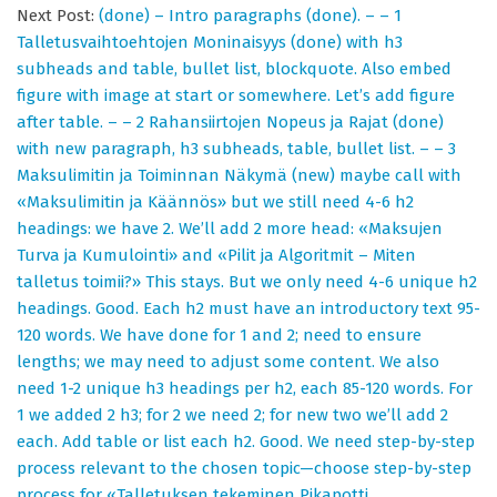
03
Next Post:
(done) – Intro paragraphs (done). – – 1
Talletusvaihtoehtojen Moninaisyys (done) with h3
subheads and table, bullet list, blockquote. Also embed
figure with image at start or somewhere. Let’s add figure
after table. – – 2 Rahansiirtojen Nopeus ja Rajat (done)
with new paragraph, h3 subheads, table, bullet list. – – 3
Maksulimitin ja Toiminnan Näkymä (new) maybe call with
«Maksulimitin ja Käännös» but we still need 4-6 h2
headings: we have 2. We’ll add 2 more head: «Maksujen
Turva ja Kumulointi» and «Pilit ja Algoritmit – Miten
talletus toimii?» This stays. But we only need 4-6 unique h2
headings. Good. Each h2 must have an introductory text 95-
120 words. We have done for 1 and 2; need to ensure
lengths; we may need to adjust some content. We also
need 1-2 unique h3 headings per h2, each 85-120 words. For
1 we added 2 h3; for 2 we need 2; for new two we’ll add 2
each. Add table or list each h2. Good. We need step-by-step
process relevant to the chosen topic—choose step-by-step
process for «Talletuksen tekeminen Pikapotti