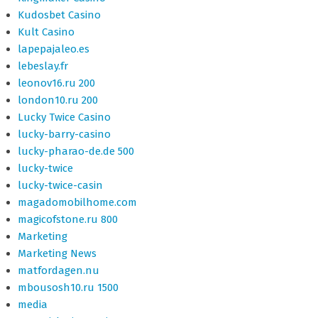
Kudosbet Casino
Kult Casino
lapepajaleo.es
lebeslay.fr
leonov16.ru 200
london10.ru 200
Lucky Twice Casino
lucky-barry-casino
lucky-pharao-de.de 500
lucky-twice
lucky-twice-casin
magadomobilhome.com
magicofstone.ru 800
Marketing
Marketing News
matfordagen.nu
mbousosh10.ru 1500
media