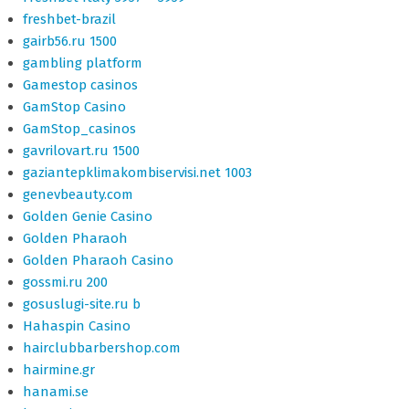
freshbet-brazil
gairb56.ru 1500
gambling platform
Gamestop casinos
GamStop Casino
GamStop_casinos
gavrilovart.ru 1500
gaziantepklimakombiservisi.net 1003
genevbeauty.com
Golden Genie Casino
Golden Pharaoh
Golden Pharaoh Casino
gossmi.ru 200
gosuslugi-site.ru b
Hahaspin Casino
hairclubbarbershop.com
hairmine.gr
hanami.se