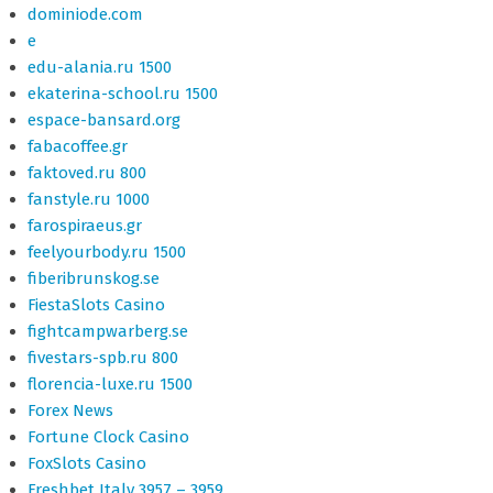
dominiode.com
e
edu-alania.ru 1500
ekaterina-school.ru 1500
espace-bansard.org
fabacoffee.gr
faktoved.ru 800
fanstyle.ru 1000
farospiraeus.gr
feelyourbody.ru 1500
fiberibrunskog.se
FiestaSlots Casino
fightcampwarberg.se
fivestars-spb.ru 800
florencia-luxe.ru 1500
Forex News
Fortune Clock Casino
FoxSlots Casino
Freshbet Italy 3957 – 3959