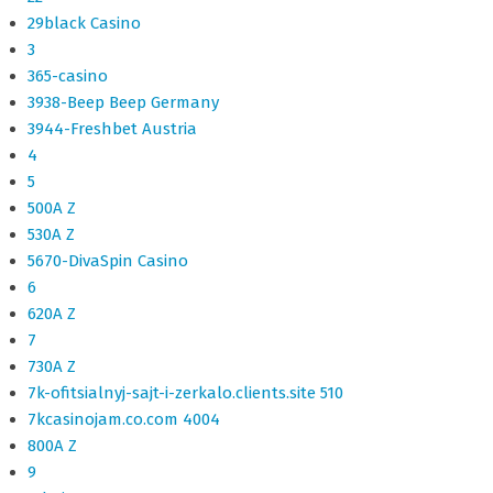
29black Casino
3
365-casino
3938-Beep Beep Germany
3944-Freshbet Austria
4
5
500A Z
530A Z
5670-DivaSpin Casino
6
620A Z
7
730A Z
7k-ofitsialnyj-sajt-i-zerkalo.clients.site 510
7kcasinojam.co.com 4004
800A Z
9