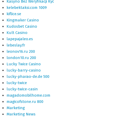
Kasyno Bez Weryfikacji Kyc
kelebektaksi.com 1009
kiflice.se
Kingmaker Casino
Kudosbet Casino
Kult Casino
lapepajaleo.es
lebeslay.fr
leonov16.ru 200
london10.ru 200
Lucky Twice Casino
lucky-barry-casino
lucky-pharao-de.de 500
lucky-twice
lucky-twice-casin
magadomobilhome.com
magicofstone.ru 800
Marketing
Marketing News