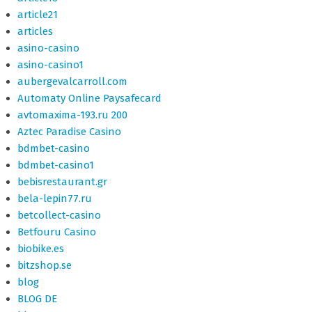
article21
articles
asino-casino
asino-casino1
aubergevalcarroll.com
Automaty Online Paysafecard
avtomaxima-193.ru 200
Aztec Paradise Casino
bdmbet-casino
bdmbet-casino1
bebisrestaurant.gr
bela-lepin77.ru
betcollect-casino
Betfouru Casino
biobike.es
bitzshop.se
blog
BLOG DE