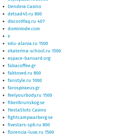
Dendera Casino
detsad45.ru 800
discordfaq.ru 407
dominiode.com
e
edu-alania.ru 1500
ekaterina-school.ru 1500
espace-bansard.org
fabacoffee.gr
faktoved.ru 800
fanstyle.ru 1000
farospiraeus.gr
feelyourbody.ru 1500
fiberibrunskog.se
FiestaSlots Casino
fightcampwarberg.se
fivestars-spb.ru 800
florencia-luxe.ru 1500