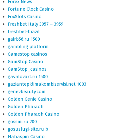
Forex News
Fortune Clock Casino
FoxSlots Casino
Freshbet Italy 3957 – 3959
freshbet-brazil
gairb56.ru 1500
gambling platform
Gamestop casinos
GamStop Casino
GamStop_casinos
gavrilovart.ru 1500
gaziantepklimakombiservisi.net 1003
genevbeauty.com
Golden Genie Casino
Golden Pharaoh
Golden Pharaoh Casino
gossmi.ru 200
gosuslugi-site.ru b
Hahaspin Casino