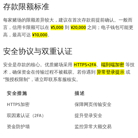
存款限额标准
每家赌场的限额差异较大，建议在首次存款前提前确认。一般而
言，信用卡限额可以在
¥5,000
到
¥20,000
之间；电子钱包可能更
高，最高可达
¥10,000
。
安全协议与双重认证
安全是存款的核心。优质赌场采用
HTTPS+2FA
、
端到端加密
等技
术，确保资金在传输过程不被截获。若你遇到
异常登录提示
或
“预授权限制”，请立即联系客服核实。
安全措施
描述
HTTPS加密
保障网页传输安全
双因素认证（2FA）
提升登录安全
资金防护墙
监控异常大额交易