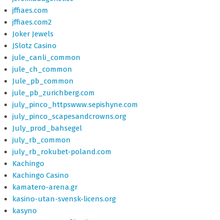
jffiaes.com
jffiaes.com2
Joker Jewels
JSlotz Casino
jule_canli_common
jule_ch_common
Jule_pb_common
jule_pb_zurichberg.com
july_pinco_httpswww.sepishyne.com
july_pinco_scapesandcrowns.org
July_prod_bahsegel
july_rb_common
july_rb_rokubet-poland.com
Kachingo
Kachingo Casino
kamatero-arena.gr
kasino-utan-svensk-licens.org
kasyno