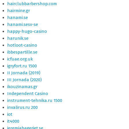
hairclubbarbershop.com
hairmine.gr
hanami.se
hanami.sesv-se
happy-hugo-casino
harunik.se
hotloot-casino
ibbespartille.se
icfuae.org.uk
igryfort.ru 1500
II Jornada (2019)
III Jornada (2020)
ikouzinamas.gr
Independent Casino
instrument-tehnika.ru 1500
invalirus.ru 200
iot
it4000
jeremiabageriet.se