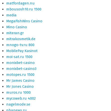
matfordagen.nu
mbousosh10.ru 1500
media
MegaFishWins Casino
Mino Casino
miteran.gr
mitrakosmetik.de
mnogo-tv.ru 800
MobilePay Kasinot
moi-sat.ru 1500
monixbet-casino
monixbet-casino3
motopes.ru 1500
Mr James Casino
Mr Jones Casino
muros.ru 1000
mycoweb.ru 4002
nagelmode.se
nbanews.ru