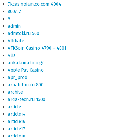
7kcasinojam.co.com 4004
800A Z
9
admin
admtoki.ru 500
Affiliate
AFKSpin Casino 4790 – 4801
Allz
aokalamakiou.gr
Apple Pay Casino
apr_prod
arbalet-in.ru 800
archive
arda-tech.ru 1500
article
article14
article16
article17
article18