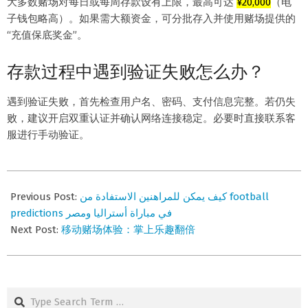
大多数赌场对每日或每周存款设有上限，最高可达
¥20,000
（电
子钱包略高）。如果需大额资金，可分批存入并使用赌场提供的
“充值保底奖金”。
存款过程中遇到验证失败怎么办？
遇到验证失败，首先检查用户名、密码、支付信息完整。若仍失
败，建议开启双重认证并确认网络连接稳定。必要时直接联系客
服进行手动验证。
2026-
07-
Previous Post:
كيف يمكن للمراهنين الاستفادة من football
02
predictions في مباراة أستراليا ومصر
Next Post:
移动赌场体验：掌上乐趣翻倍
Search