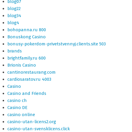
blog07
blog22
blog34
blog4
bohopanna.ru 800
Bonuskong Casino
bonusy-pokerdom-privetstvennyj.clients.site 503
brands
brightfamily.ru 600
Brionis Casino
cantinorestaurang.com
cardiosaratov.ru 4003
Casino
Casino and Friends
casino ch
Casino DE
casino online
casino-utan-licens2.org
casino-utan-svensklicens.click