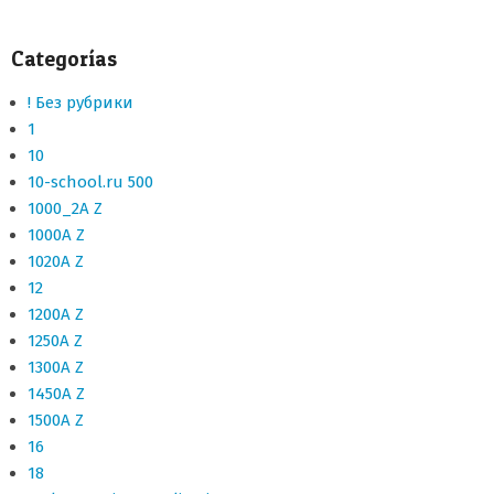
Categorías
! Без рубрики
1
10
10-school.ru 500
1000_2A Z
1000A Z
1020A Z
12
1200A Z
1250A Z
1300A Z
1450A Z
1500A Z
16
18