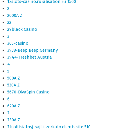
1xslots-casino.ruralisation.ru 1500
2
2000A Z
22
29black Casino
3
365-casino
3938-Beep Beep Germany
3944-Freshbet Austria
4
5
500A Z
530A Z
5670-DivaSpin Casino
6
620A Z
7
730A Z
7k-ofitsialnyj-sajt-i-zerkalo.clients.site 510