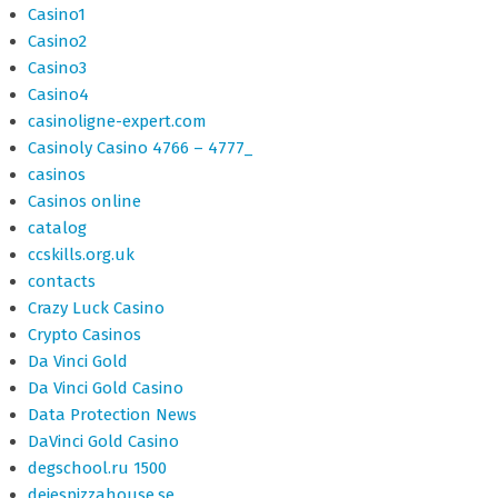
Casino1
Casino2
Casino3
Casino4
casinoligne-expert.com
Casinoly Casino 4766 – 4777_
casinos
Casinos online
catalog
ccskills.org.uk
contacts
Crazy Luck Casino
Crypto Casinos
Da Vinci Gold
Da Vinci Gold Casino
Data Protection News
DaVinci Gold Casino
degschool.ru 1500
dejespizzahouse.se