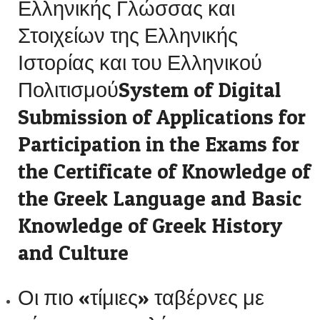
Ελληνικής Γλώσσας και
Στοιχείων της Ελληνικής
Ιστορίας και του Ελληνικού
ΠολιτισμούSystem of Digital
Submission of Applications for
Participation in the Exams for
the Certificate of Knowledge of
the Greek Language and Basic
Knowledge of Greek History
and Culture
Οι πιο «τίμιες» ταβέρνες με