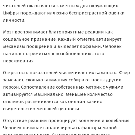
читателей оказывается заметным для окружающих.
Цифры порождают иллюзию беспристрастной оценки
личности.
Мозг воспринимает благоприятные реакции как
социальное признание. Каждый отметка активирует
механизм поощрения и выделяет дофамин. Человек
начинает стремиться к возобновлению этого
переживания.
Открытость показателей увеличивает их важность. Юзер
замечает, сколько внимания собирают посты других
персон. Сопоставление собственных метрик с чужими
активируется машинально. Меньшее количество
откликов расценивается как онлайн казино
свидетельство меньшей ценности.
Отсутствие реакций провоцирует волнение и колебания.
Человек начинает анализировать факторы малой