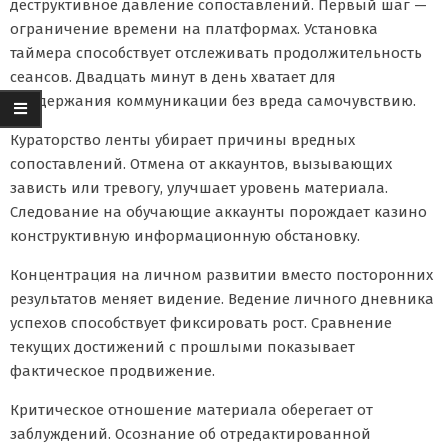
деструктивное давление сопоставлений. Первый шаг —
ограничение времени на платформах. Установка
таймера способствует отслеживать продолжительность
сеансов. Двадцать минут в день хватает для
поддержания коммуникации без вреда самочувствию.
Кураторство ленты убирает причины вредных
сопоставлений. Отмена от аккаунтов, вызывающих
зависть или тревогу, улучшает уровень материала.
Следование на обучающие аккаунты порождает казино
конструктивную информационную обстановку.
Концентрация на личном развитии вместо посторонних
результатов меняет видение. Ведение личного дневника
успехов способствует фиксировать рост. Сравнение
текущих достижений с прошлыми показывает
фактическое продвижение.
Критическое отношение материала оберегает от
заблуждений. Осознание об отредактированной