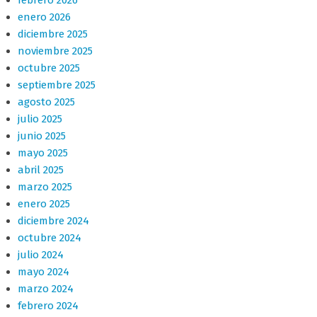
enero 2026
diciembre 2025
noviembre 2025
octubre 2025
septiembre 2025
agosto 2025
julio 2025
junio 2025
mayo 2025
abril 2025
marzo 2025
enero 2025
diciembre 2024
octubre 2024
julio 2024
mayo 2024
marzo 2024
febrero 2024