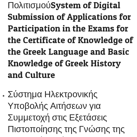
ΠολιτισμούSystem of Digital
Submission of Applications for
Participation in the Exams for
the Certificate of Knowledge of
the Greek Language and Basic
Knowledge of Greek History
and Culture
Σύστημα Ηλεκτρονικής
Υποβολής Αιτήσεων για
Συμμετοχή στις Εξετάσεις
Πιστοποίησης της Γνώσης της