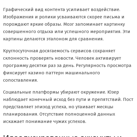
Графический вид контента усиливает воздействие.
Изображения и ролики усваиваются скорее письма и
порождают яркие образы. Мозг запоминает картинку
совершенного отдыха или успешного мероприятия. Эти
картины делаются эталоном для сравнения.
Круглосуточная досягаемость сервисов сохраняет
склонность проверять новости. Человек активирует
программу десятки раз за день. Регулярность просмотра
фиксирует казино паттерн машинального
сопоставления.
Социальные платформы убирают окружение. Юзер
наблюдает конечный исход без пути и препятствий. Пост
представляет эпизод успеха, но утаивает месяцы
планирования. Отсутствие полноценной данных
искажает понимание чужих успехов.