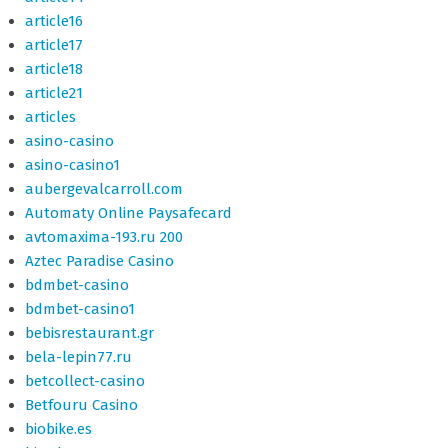
article16
article17
article18
article21
articles
asino-casino
asino-casino1
aubergevalcarroll.com
Automaty Online Paysafecard
avtomaxima-193.ru 200
Aztec Paradise Casino
bdmbet-casino
bdmbet-casino1
bebisrestaurant.gr
bela-lepin77.ru
betcollect-casino
Betfouru Casino
biobike.es