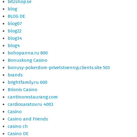
bitzshop.se
blog
BLOG DE
blog07
blog22
blog34
blog4
bohopanna.ru 800
Bonuskong Casino
bonusy-pokerdom-privetstvennyj.clients.site 503
brands
brightfamily.ru 600
Brionis Casino
cantinorestaurang.com
cardiosaratov.ru 4003
Casino
Casino and Friends
casino ch
Casino DE