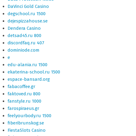
DaVinci Gold Casino
degschool.ru 1500
dejespizzahouse.se
Dendera Casino
detsad45.ru 800
discordfaq.ru 407
dominiode.com
e
edu-alania.ru 1500
ekaterina-school.ru 1500
espace-bansard.org
fabacoffee.gr
faktoved.ru 800
fanstyle.ru 1000
farospiraeus.gr
feelyourbody.ru 1500
fiberibrunskog.se
FiestaSlots Casino