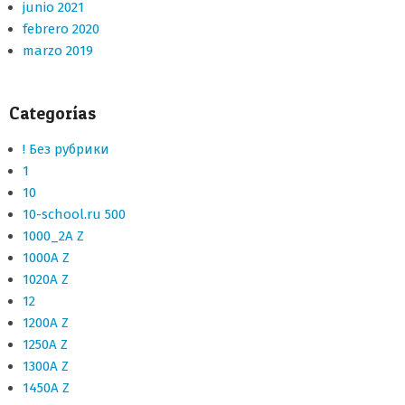
junio 2021
febrero 2020
marzo 2019
Categorías
! Без рубрики
1
10
10-school.ru 500
1000_2A Z
1000A Z
1020A Z
12
1200A Z
1250A Z
1300A Z
1450A Z