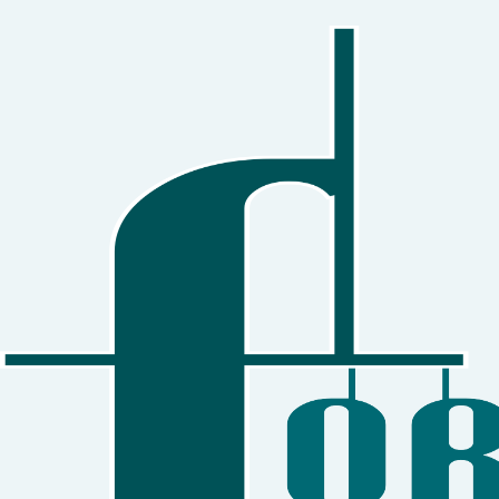
Skip
to
content