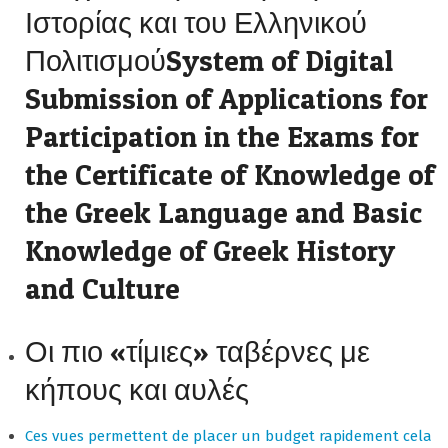
Ιστορίας και του Ελληνικού
ΠολιτισμούSystem of Digital
Submission of Applications for
Participation in the Exams for
the Certificate of Knowledge of
the Greek Language and Basic
Knowledge of Greek History
and Culture
Οι πιο «τίμιες» ταβέρνες με
κήπους και αυλές
Ces vues permettent de placer un budget rapidement cela