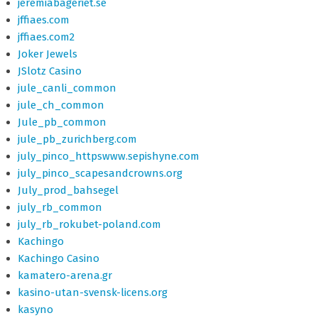
jeremiabageriet.se
jffiaes.com
jffiaes.com2
Joker Jewels
JSlotz Casino
jule_canli_common
jule_ch_common
Jule_pb_common
jule_pb_zurichberg.com
july_pinco_httpswww.sepishyne.com
july_pinco_scapesandcrowns.org
July_prod_bahsegel
july_rb_common
july_rb_rokubet-poland.com
Kachingo
Kachingo Casino
kamatero-arena.gr
kasino-utan-svensk-licens.org
kasyno