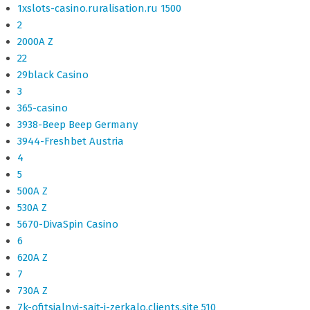
1xslots-casino.ruralisation.ru 1500
2
2000A Z
22
29black Casino
3
365-casino
3938-Beep Beep Germany
3944-Freshbet Austria
4
5
500A Z
530A Z
5670-DivaSpin Casino
6
620A Z
7
730A Z
7k-ofitsialnyj-sajt-i-zerkalo.clients.site 510