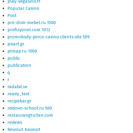
play-vegasino.fr
Popular Casino
Post
pro-dom-mebel.ru 1500
profizyonel.com 1012
promokody-pinco-casino.clients.site 509
psiart.gr
ptmap.ru 1000
public
publication
q
r
radabil.se
ready_text
recipebar.gr
reidovo-school.ru 500
restaurangtullen.com
reviews
Revolut Kasinot