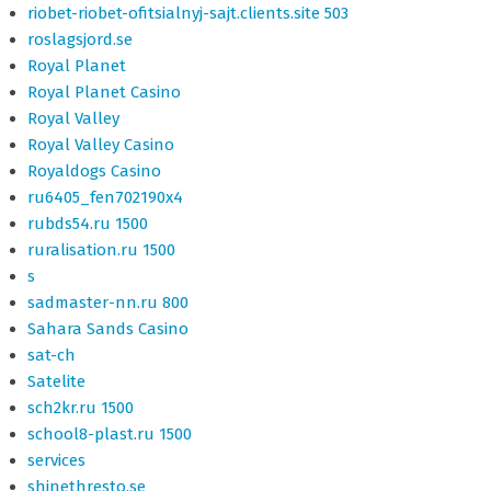
riobet-riobet-ofitsialnyj-sajt.clients.site 503
roslagsjord.se
Royal Planet
Royal Planet Casino
Royal Valley
Royal Valley Casino
Royaldogs Casino
ru6405_fen702190x4
rubds54.ru 1500
ruralisation.ru 1500
s
sadmaster-nn.ru 800
Sahara Sands Casino
sat-ch
Satelite
sch2kr.ru 1500
school8-plast.ru 1500
services
shinethresto.se