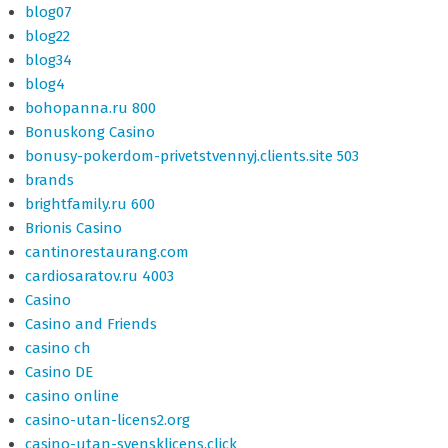
blog07
blog22
blog34
blog4
bohopanna.ru 800
Bonuskong Casino
bonusy-pokerdom-privetstvennyj.clients.site 503
brands
brightfamily.ru 600
Brionis Casino
cantinorestaurang.com
cardiosaratov.ru 4003
Casino
Casino and Friends
casino ch
Casino DE
casino online
casino-utan-licens2.org
casino-utan-svensklicens.click