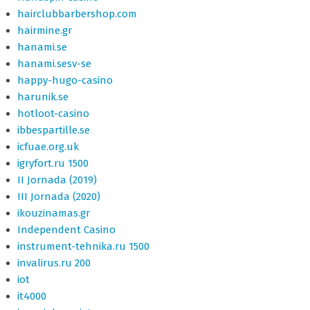
hairclubbarbershop.com
hairmine.gr
hanami.se
hanami.sesv-se
happy-hugo-casino
harunik.se
hotloot-casino
ibbespartille.se
icfuae.org.uk
igryfort.ru 1500
II Jornada (2019)
III Jornada (2020)
ikouzinamas.gr
Independent Casino
instrument-tehnika.ru 1500
invalirus.ru 200
iot
it4000