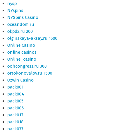
nysp
NYspins
NYSpins Casino
oceandom.ru
okpd2.ru 200
olginskaya-aksay.ru 1500
Online Casino
online casinos
Online_casino
oohcongress.ru 300
ortokonovalov.ru 1500
Ozwin Casino
pack001
pack004
pack005
pack006
pack017
pack018
pack033