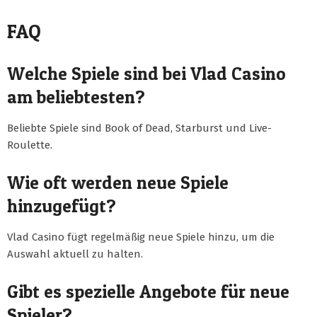
FAQ
Welche Spiele sind bei Vlad Casino
am beliebtesten?
Beliebte Spiele sind Book of Dead, Starburst und Live-
Roulette.
Wie oft werden neue Spiele
hinzugefügt?
Vlad Casino fügt regelmäßig neue Spiele hinzu, um die
Auswahl aktuell zu halten.
Gibt es spezielle Angebote für neue
Spieler?