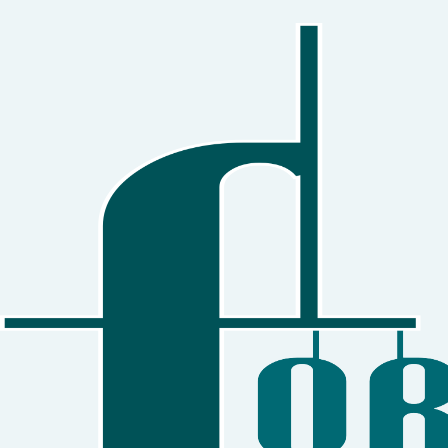
Skip
to
content