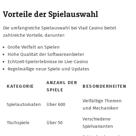
Vorteile der Spielauswahl
Die umfangreiche Spielauswahl bei Vlad Casino bietet
zahlreiche Vorteile, darunter:
Große Vielfalt an Spielen
Hohe Qualität der Softwareanbieter
Echtzeit-Spielerlebnisse im Live-Casino
Regelmäßige neue Spiele und Updates
ANZAHL DER
KATEGORIE
BESONDERHEITEN
SPIELE
Vielfältige Themen
Spielautomaten
Über 600
und Mechaniken
Verschiedene
Tischspiele
Über 50
Spielvarianten