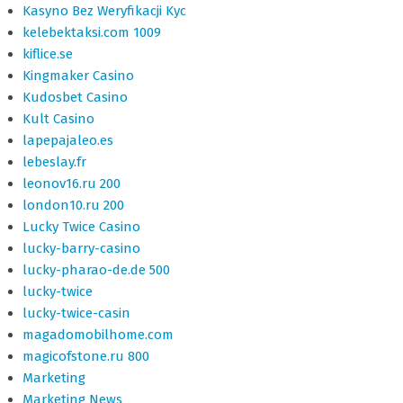
Kasyno Bez Weryfikacji Kyc
kelebektaksi.com 1009
kiflice.se
Kingmaker Casino
Kudosbet Casino
Kult Casino
lapepajaleo.es
lebeslay.fr
leonov16.ru 200
london10.ru 200
Lucky Twice Casino
lucky-barry-casino
lucky-pharao-de.de 500
lucky-twice
lucky-twice-casin
magadomobilhome.com
magicofstone.ru 800
Marketing
Marketing News