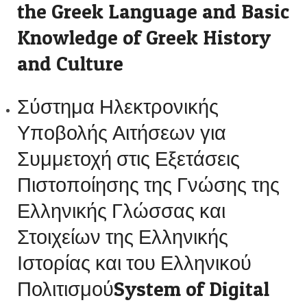
the Greek Language and Basic
Knowledge of Greek History
and Culture
Σύστημα Ηλεκτρονικής
Υποβολής Αιτήσεων για
Συμμετοχή στις Εξετάσεις
Πιστοποίησης της Γνώσης της
Ελληνικής Γλώσσας και
Στοιχείων της Ελληνικής
Ιστορίας και του Ελληνικού
ΠολιτισμούSystem of Digital