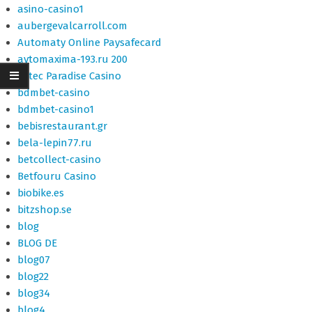
asino-casino1
aubergevalcarroll.com
Automaty Online Paysafecard
avtomaxima-193.ru 200
Aztec Paradise Casino
bdmbet-casino
bdmbet-casino1
bebisrestaurant.gr
bela-lepin77.ru
betcollect-casino
Betfouru Casino
biobike.es
bitzshop.se
blog
BLOG DE
blog07
blog22
blog34
blog4