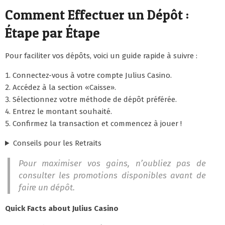
Comment Effectuer un Dépôt :
Étape par Étape
Pour faciliter vos dépôts, voici un guide rapide à suivre :
Connectez-vous à votre compte Julius Casino.
Accédez à la section «Caisse».
Sélectionnez votre méthode de dépôt préférée.
Entrez le montant souhaité.
Confirmez la transaction et commencez à jouer !
Conseils pour les Retraits
Pour maximiser vos gains, n’oubliez pas de
consulter les promotions disponibles avant de
faire un dépôt.
Quick Facts about Julius Casino