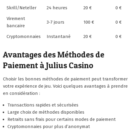
Skrill/Neteller
24 heures
20 €
0 €
Virement
3-7 jours
100 €
0 €
bancaire
Cryptomonnaies
Instantané
20 €
0 €
Avantages des Méthodes de
Paiement à Julius Casino
Choisir les bonnes méthodes de paiement peut transformer
votre expérience de jeu. Voici quelques avantages à prendre
en considération :
Transactions rapides et sécurisées
Large choix de méthodes disponibles
Retraits sans frais pour certains modes de paiement
Cryptomonnaies pour plus d’anonymat