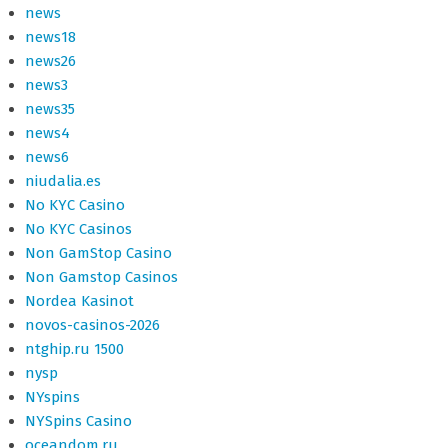
news
news18
news26
news3
news35
news4
news6
niudalia.es
No KYC Casino
No KYC Casinos
Non GamStop Casino
Non Gamstop Casinos
Nordea Kasinot
novos-casinos-2026
ntghip.ru 1500
nysp
NYspins
NYSpins Casino
oceandom.ru