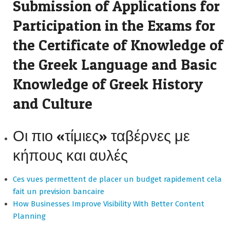
Submission of Applications for
Participation in the Exams for
the Certificate of Knowledge of
the Greek Language and Basic
Knowledge of Greek History
and Culture
Οι πιο «τίμιες» ταβέρνες με
κήπους και αυλές
Ces vues permettent de placer un budget rapidement cela
fait un prevision bancaire
How Businesses Improve Visibility With Better Content
Planning