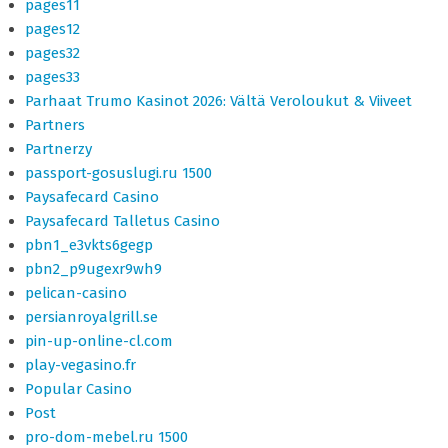
pages11
pages12
pages32
pages33
Parhaat Trumo Kasinot 2026: Vältä Veroloukut & Viiveet
Partners
Partnerzy
passport-gosuslugi.ru 1500
Paysafecard Casino
Paysafecard Talletus Casino
pbn1_e3vkts6gegp
pbn2_p9ugexr9wh9
pelican-casino
persianroyalgrill.se
pin-up-online-cl.com
play-vegasino.fr
Popular Casino
Post
pro-dom-mebel.ru 1500