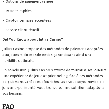
– Options de paiement variées
– Retraits rapides
– Cryptomonnaies acceptées
– Service client réactif
Did You Know about Julius Casino?
Julius Casino propose des méthodes de paiement adaptées
aux joueurs du monde entier, garantissant ainsi une
flexibilité optimale.
En conclusion, Julius Casino s’efforce de fournir à ses joueurs
une expérience de jeu exceptionnelle grâce à ses méthodes
de paiement variées et sécurisées. Que vous soyez novice ou
joueur expérimenté, vous trouverez une solution adaptée à
vos besoins.
FAQ