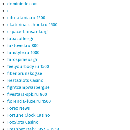
dominiode.com
e
edu-alania.ru 1500
ekaterina-school.ru 1500
espace-bansard.org
fabacoffee.gr
faktoved.ru 800
fanstyle.ru 1000
farospiraeus.gr
feelyourbody.ru 1500
fiberibrunskog.se
FiestaSlots Casino
fightcampwarberg.se
fivestars-spb.ru 800
florencia-luxe.ru 1500
Forex News
Fortune Clock Casino
FoxSlots Casino
Freshbet Italy 3957 – 3959