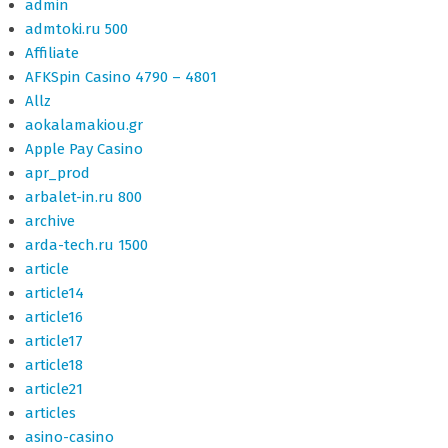
admin
admtoki.ru 500
Affiliate
AFKSpin Casino 4790 – 4801
Allz
aokalamakiou.gr
Apple Pay Casino
apr_prod
arbalet-in.ru 800
archive
arda-tech.ru 1500
article
article14
article16
article17
article18
article21
articles
asino-casino