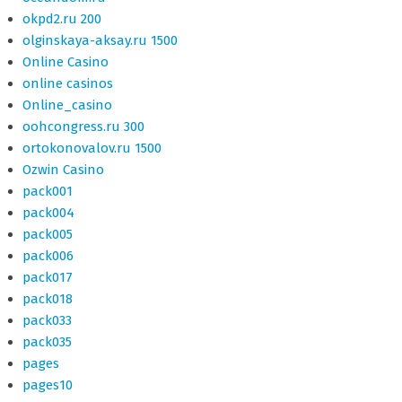
okpd2.ru 200
olginskaya-aksay.ru 1500
Online Casino
online casinos
Online_casino
oohcongress.ru 300
ortokonovalov.ru 1500
Ozwin Casino
pack001
pack004
pack005
pack006
pack017
pack018
pack033
pack035
pages
pages10