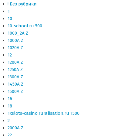
! Без рубрики
1
10
10-school.ru 500
1000_2A Z
1000A Z
1020A Z
12
1200A Z
1250A Z
1300A Z
1450A Z
1500A Z
16
18
1xslots-casino.ruralisation.ru 1500
2
2000A Z
22