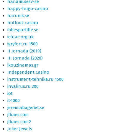
hanami.sesv-se
happy-hugo-casino
harunik.se
hotloot-casino
ibbespartille.se
icfuae.org.uk
igryfort.ru 1500
II Jornada (2019)
III Jornada (2020)
ikouzinamas.gr
Independent Casino
instrument-tehnika.ru 1500
invalirus.ru 200
iot
it4000
jeremiabageriet.se
jffiaes.com
jffiaes.com2
Joker Jewels